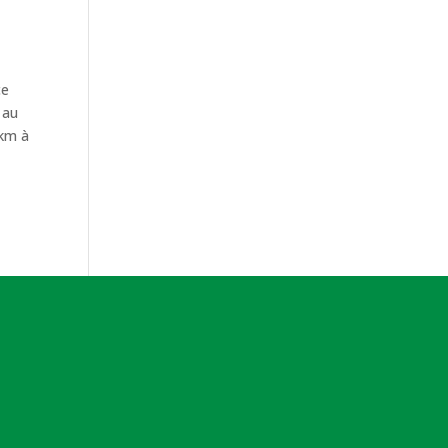
ce
 au
 km à