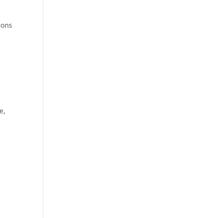
ions
e
,