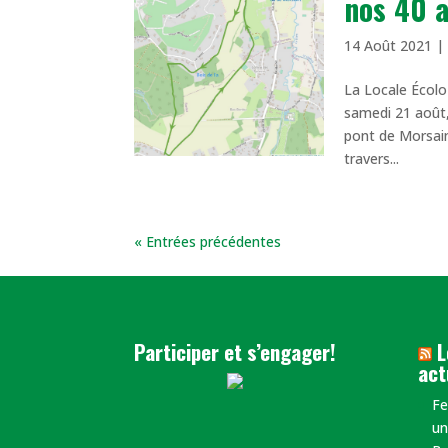
nos 40 
14 Août 2021
La Locale Écolo
samedi 21 août,
pont de Morsai
travers...
« Entrées précédentes
Participer et s’engager!
L
act
​F
un